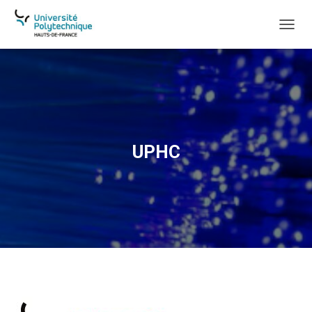
D
É
P
L
I
E
R
L
A
UPHC
N
A
V
I
G
A
T
I
O
N